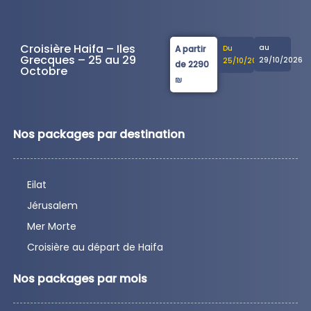
Croisière Haifa – Iles
au
A partir
Du
Grecques – 25 au 29
29/10/2026
25/10/2026
de 2290
Octobre
₪
Nos packages par destination
Eilat
Jérusalem
Mer Morte
Croisière au départ de Haifa
Nos packages par mois