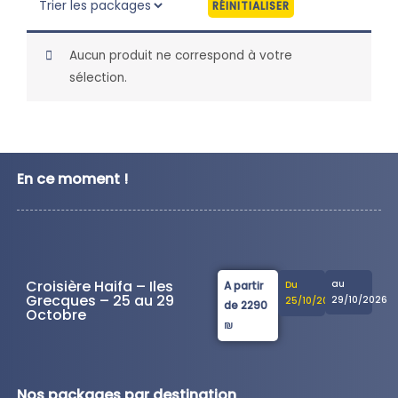
RÉINITIALISER
Aucun produit ne correspond à votre
sélection.
En ce moment !
Croisière Haifa – Iles
au
A partir
Du
Grecques – 25 au 29
29/10/2026
25/10/2026
de 2290
Octobre
₪
Nos packages par destination