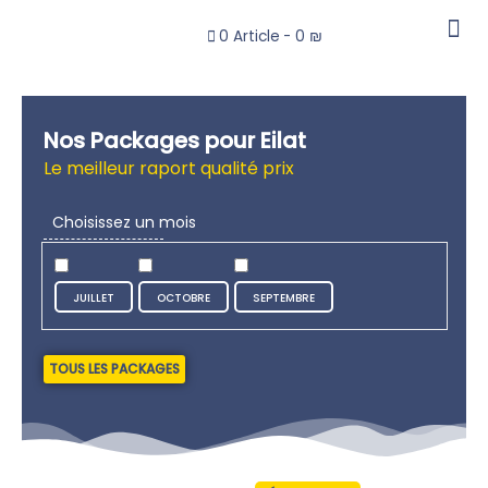
0 Article
0 ₪
MON C
MON C
DÉCOUVREZ
Nos Packages pour Eilat
Le meilleur raport qualité prix
Choisissez un mois
JUILLET
OCTOBRE
SEPTEMBRE
TOUS LES PACKAGES